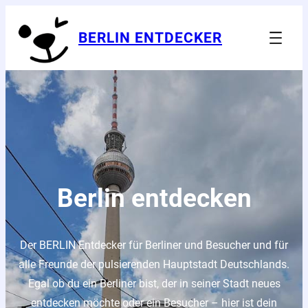
Zum
Inhalt
BERLIN ENTDECKER
springen
Berlin entdecken
Der BERLIN Entdecker für Berliner und Besucher und für
alle Freunde der pulsierenden Hauptstadt Deutschlands.
Egal ob du ein Berliner bist, der in seiner Stadt neues
entdecken möchte oder ein Besucher – hier ist dein