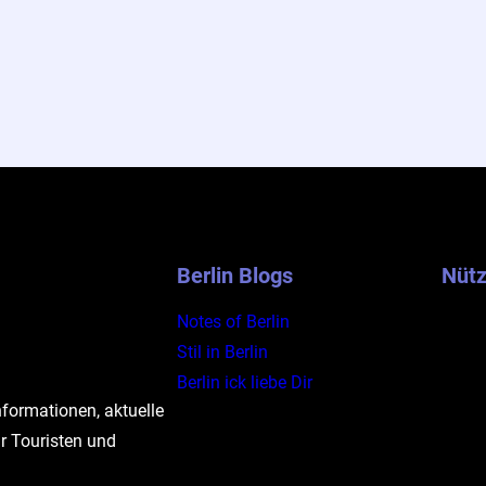
Berlin Blogs
Nütz
Notes of Berlin
Stil in Berlin
Berlin ick liebe Dir
nformationen, aktuelle
r Touristen und